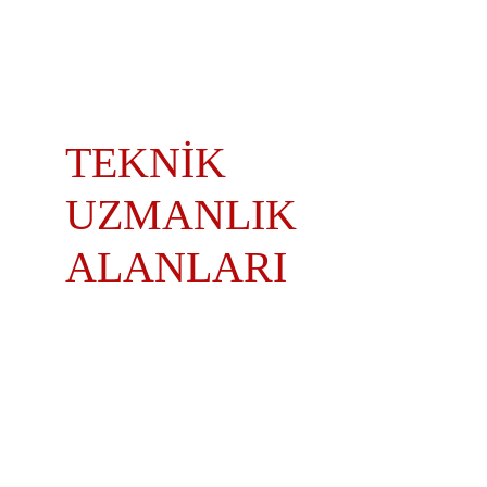
TEKNİK 
UZMANLIK 
ALANLARI
İletişim
Kalite kontrolünde güven ve uzmanlık.
© 2025. All rights reserved.
Adres